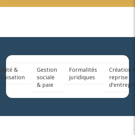
calité &
Gestion
Formalités
Création 
imisation
sociale
juridiques
reprise
& paie
d'entrepr