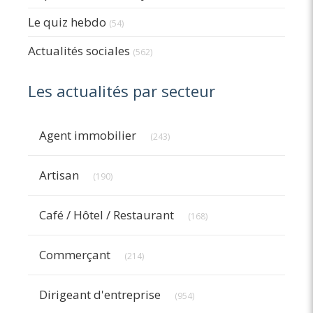
Le quiz hebdo
(54)
Actualités sociales
(562)
Les actualités par secteur
Articles Count
Agent immobilier
(243)
Articles Count
Artisan
(190)
Articles Count
Café / Hôtel / Restaurant
(168)
Articles Count
Commerçant
(214)
Articles Count
Dirigeant d'entreprise
(954)