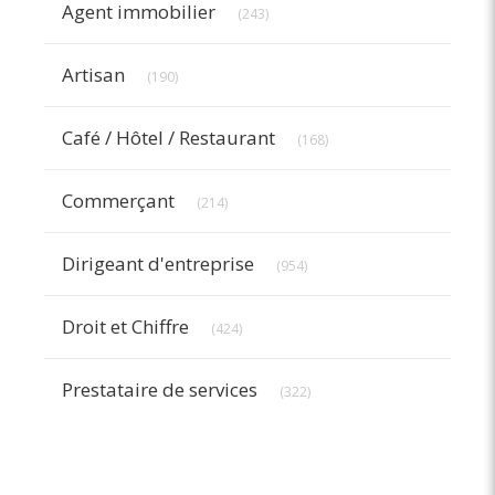
Agent immobilier
(243)
Articles Count
Artisan
(190)
Articles Count
Café / Hôtel / Restaurant
(168)
Articles Count
Commerçant
(214)
Articles Count
Dirigeant d'entreprise
(954)
Articles Count
Droit et Chiffre
(424)
Articles Count
Prestataire de services
(322)