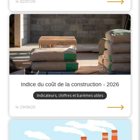
⟶
le 02/07/26
Indice du coût de la construction - 2026
Indicateurs, chiffres et barèmes utiles
⟶
le 29/06/26