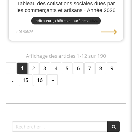
Tableau des cotisations sociales dues par
les commerçants et artisans - Année 2026
Indicateurs, chiffres et barèmes utiles
⟶
le 01/06/26
Affichage des articles 1-12 sur 190
1
2
3
4
5
6
7
8
9
…
15
16
Rechercher