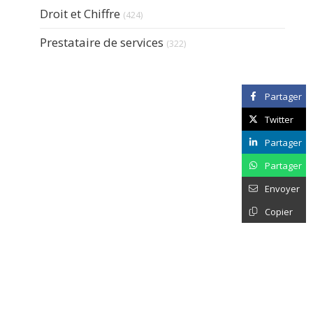
Articles Count
Droit et Chiffre
(424)
Articles Count
Prestataire de services
(322)
Partager
Twitter
Partager
Partager
Envoyer
Copier