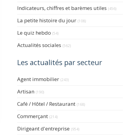
Indicateurs, chiffres et barèmes utiles
(456)
La petite histoire du jour
(108)
Le quiz hebdo
(54)
Actualités sociales
(562)
Les actualités par secteur
Articles Count
Agent immobilier
(243)
Articles Count
Artisan
(190)
Articles Count
Café / Hôtel / Restaurant
(168)
Articles Count
Commerçant
(214)
Articles Count
Dirigeant d'entreprise
(954)