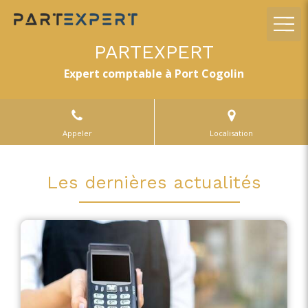
PARTEXPERT
Expert comptable à Port Cogolin
Appeler
Localisation
Les dernières actualités