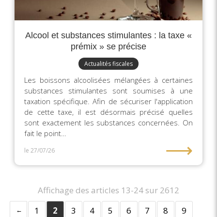
Alcool et substances stimulantes : la taxe «
prémix » se précise
Actualités fiscales
Les boissons alcoolisées mélangées à certaines
substances stimulantes sont soumises à une
taxation spécifique. Afin de sécuriser l'application
de cette taxe, il est désormais précisé quelles
sont exactement les substances concernées. On
fait le point…
⟶
le 27/07/26
Affichage des articles 13-24 sur 2612
1
2
3
4
5
6
7
8
9