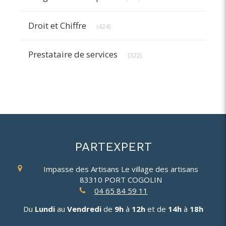
Articles Count
Droit et Chiffre
(424)
Articles Count
Prestataire de services
(322)
PARTEXPERT
Impasse des Artisans
Le village des artisans
83310
PORT COGOLIN
04 65 84 59 11
Du
Lundi
au
Vendredi
de
9h
à
12h
et de
14h
à
18h