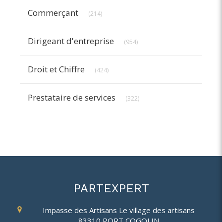
Articles Count
Commerçant
(214)
Articles Count
Dirigeant d'entreprise
(954)
Articles Count
Droit et Chiffre
(424)
Articles Count
Prestataire de services
(322)
PARTEXPERT
Impasse des Artisans
Le village des artisans
83310
PORT COGOLIN