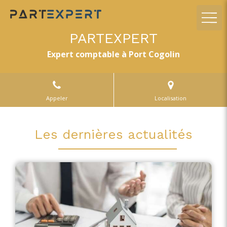
PARTEXPERT
Expert comptable à Port Cogolin
Appeler
Localisation
Les dernières actualités