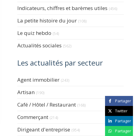
Indicateurs, chiffres et barèmes utiles
(456)
La petite histoire du jour
(108)
Le quiz hebdo
(54)
Actualités sociales
(562)
Les actualités par secteur
Articles Count
Agent immobilier
(243)
Articles Count
Artisan
(190)
Partager
Articles Count
Café / Hôtel / Restaurant
(168)
Twitter
Articles Count
Commerçant
(214)
Partager
Articles Count
Dirigeant d'entreprise
(954)
Partager