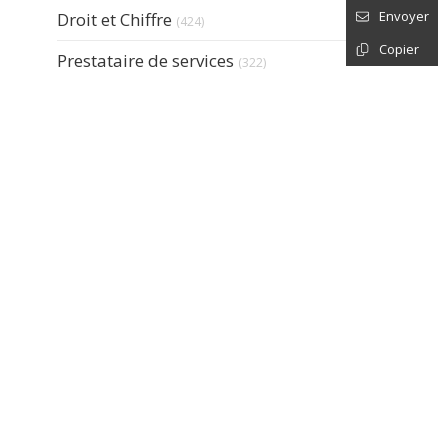
Articles Count
Envoyer
Droit et Chiffre
(424)
Copier
Articles Count
Prestataire de services
(322)