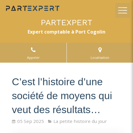
PARTEXPERT
Expert comptable à Port Cogolin
Appeler
Localisation
C’est l’histoire d’une
société de moyens qui
veut des résultats…
05 Sep 2025
La petite histoire du jour