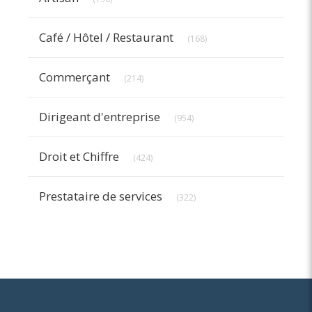
Articles Count
Café / Hôtel / Restaurant
(168)
Articles Count
Commerçant
(214)
Articles Count
Dirigeant d'entreprise
(954)
Articles Count
Droit et Chiffre
(424)
Articles Count
Prestataire de services
(322)