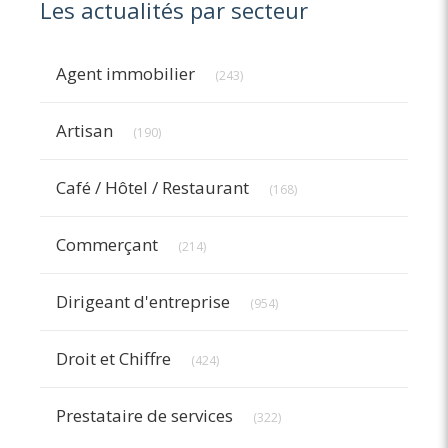
Les actualités par secteur
Articles Count
Agent immobilier
(243)
Articles Count
Artisan
(190)
Articles Count
Café / Hôtel / Restaurant
(168)
Articles Count
Commerçant
(214)
Articles Count
Dirigeant d'entreprise
(954)
Articles Count
Droit et Chiffre
(424)
Articles Count
Prestataire de services
(322)