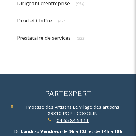
Dirigeant d'entreprise
(954)
Articles Count
Droit et Chiffre
(424)
Articles Count
Prestataire de services
(322)
PARTEXPERT
Impasse des Artisans
Le village des artisans
83310
PORT COGOLIN
04 65 84 59 11
Du
Lundi
au
Vendredi
de
9h
à
12h
et de
14h
à
18h