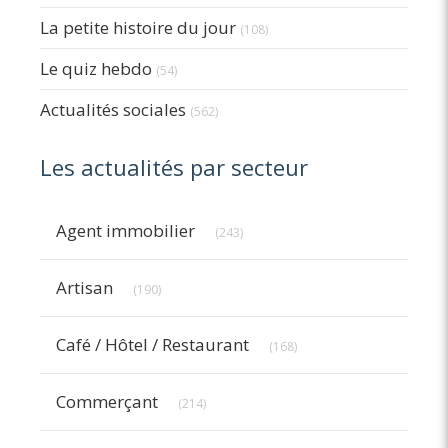
La petite histoire du jour
(108)
Le quiz hebdo
(54)
Actualités sociales
(562)
Les actualités par secteur
Articles Count
Agent immobilier
(243)
Articles Count
Artisan
(190)
Articles Count
Café / Hôtel / Restaurant
(168)
Articles Count
Commerçant
(214)
Articles Count