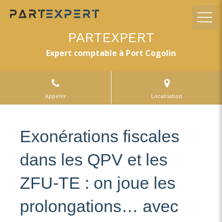
PARTEXPERT
Expert comptable à Port Cogolin
Appeler
Localisation
Exonérations fiscales
dans les QPV et les
ZFU-TE : on joue les
prolongations… avec