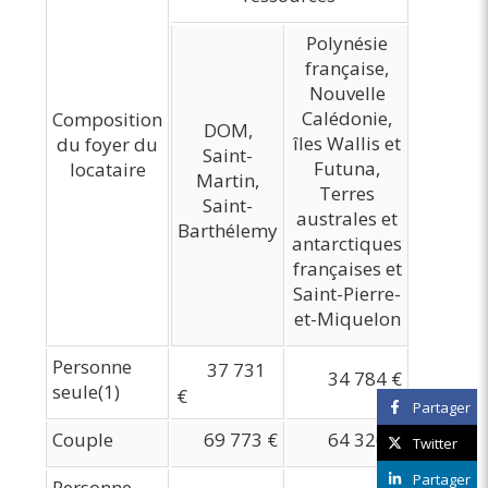
Polynésie
française,
Nouvelle
Calédonie,
Composition
DOM,
îles Wallis et
du foyer du
Saint-
Futuna,
locataire
Martin,
Terres
Saint-
australes et
Barthélemy
antarctiques
françaises et
Saint-Pierre-
et-Miquelon
Personne
37 731
34 784 €
seule(1)
€
Partager
Couple
69 773 €
64 326 €
Twitter
Partager
Personne