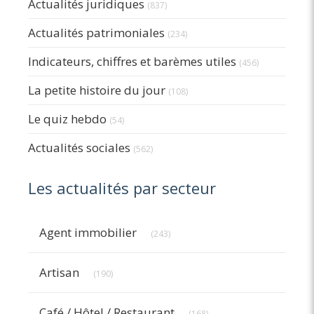
Actualités juridiques
(837)
Actualités patrimoniales
(234)
Indicateurs, chiffres et barèmes utiles
(456)
La petite histoire du jour
(108)
Le quiz hebdo
(54)
Actualités sociales
(562)
Les actualités par secteur
Articles Count
Agent immobilier
(243)
Articles Count
Artisan
(190)
Articles Count
Café / Hôtel / Restaurant
(168)