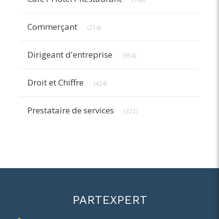
Articles Count
Commerçant
(214)
Articles Count
Dirigeant d'entreprise
(954)
Articles Count
Droit et Chiffre
(424)
Articles Count
Prestataire de services
(322)
PARTEXPERT