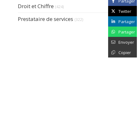
Partager
Articles Count
Droit et Chiffre
(424)
Twitter
Articles Count
Prestataire de services
(322)
Partager
Partager
Envoyer
Copier