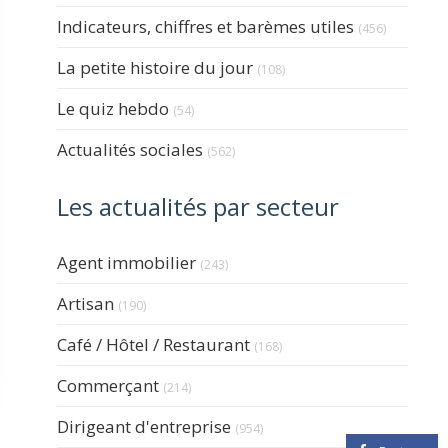
Indicateurs, chiffres et barèmes utiles
(456)
La petite histoire du jour
(108)
Le quiz hebdo
(54)
Actualités sociales
(562)
Les actualités par secteur
Articles Count
Agent immobilier
(243)
Articles Count
Artisan
(190)
Articles Count
Café / Hôtel / Restaurant
(168)
Articles Count
Commerçant
(214)
Articles Count
Dirigeant d'entreprise
(954)