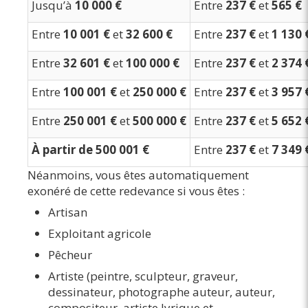
Jusqu’à
10 000 €
Entre
237 €
et
565 €
Entre
10 001 €
et
32 600 €
Entre
237 €
et
1 130 
Entre
32 601 €
et
100 000 €
Entre
237 €
et
2 374 
Entre
100 001 €
et
250 000 €
Entre
237 €
et
3 957 
Entre
250 001 €
et
500 000 €
Entre
237 €
et
5 652 
À partir de 500 001 €
Entre
237 €
et
7 349 
Néanmoins, vous êtes automatiquement
exonéré de cette redevance si vous êtes :
Artisan
Exploitant agricole
Pêcheur
Artiste (peintre, sculpteur, graveur,
dessinateur, photographe auteur, auteur,
compositeur, artiste lyrique et