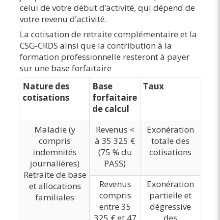
celui de votre début d’activité, qui dépend de
votre revenu d’activité.
La cotisation de retraite complémentaire et la
CSG-CRDS ainsi que la contribution à la
formation professionnelle resteront à payer
sur une base forfaitaire
Nature des
Base
Taux
cotisations
forfaitaire
de calcul
Maladie (y
Revenus <
Exonération
compris
à 35 325 €
totale des
indemnités
(75 % du
cotisations
journalières)
PASS)
Retraite de base
Revenus
Exonération
et allocations
compris
partielle et
familiales
entre 35
dégressive
325 € et 47
des