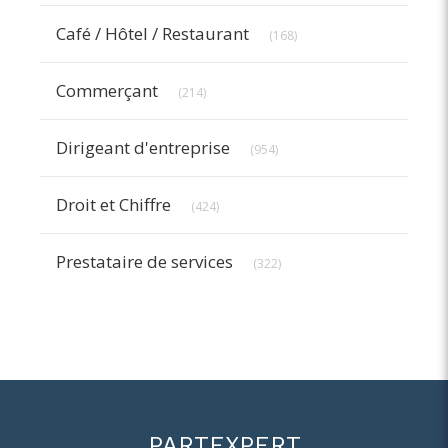
Articles Count
Café / Hôtel / Restaurant
(168)
Articles Count
Commerçant
(214)
Articles Count
Dirigeant d'entreprise
(954)
Articles Count
Droit et Chiffre
(424)
Articles Count
Prestataire de services
(322)
PARTEXPERT