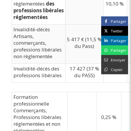
réglementées
des
10,10 %
professions libérales
réglementées
Partager
Invalidité-décès
Twitter
Artisans,
5 417 € (11,5 %
Partager
commerçants,
1,30 %
du Pass)
professions libérales
Partager
non réglementée
Envoyer
Invalidité-décès des
17 427 (37 %
Copier
0,50 %
professions libérales
du PASS)
Formation
professionnelle
Commerçants,
Professions libérales
0,25 %
réglementées et non
réglementées