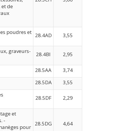
 et de
yaux
des poudres et
28.4AD
3,55
ux, graveurs-
28.4BI
2,95
28.5AA
3,74
28.5DA
3,55
es
28.5DF
2,29
tage et
. -
28.5DG
4,64
 manèges pour