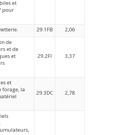
iles et
f pour
etterie.
29.1FB
2,06
ion de
rs et de
ques et
29.2FI
3,37
ers
es et
e forage, la
29.3DC
2,78
atériel
iels
,
ccumulateurs,