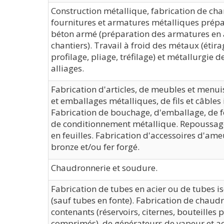
Construction métallique, fabrication de cha
fournitures et armatures métalliques prépa
béton armé (préparation des armatures en a
chantiers). Travail à froid des métaux (étir
profilage, pliage, tréfilage) et métallurgie d
alliages.
Fabrication d'articles, de meubles et menuis
et emballages métalliques, de fils et câbles 
Fabrication de bouchage, d'emballage, de f
de conditionnement métallique. Repoussa
en feuilles. Fabrication d'accessoires d'a
bronze et/ou fer forgé.
Chaudronnerie et soudure.
Fabrication de tubes en acier ou de tubes i
(sauf tubes en fonte). Fabrication de chaud
contenants (réservoirs, citernes, bouteilles 
comprimés), de générateurs de vapeur et ac