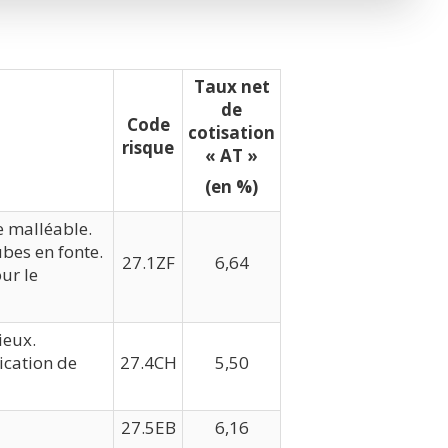
Taux net
de
Code
cotisation
risque
« AT »
(en %)
e malléable.
ubes en fonte.
27.1ZF
6,64
ur le
ieux.
ication de
27.4CH
5,50
27.5EB
6,16