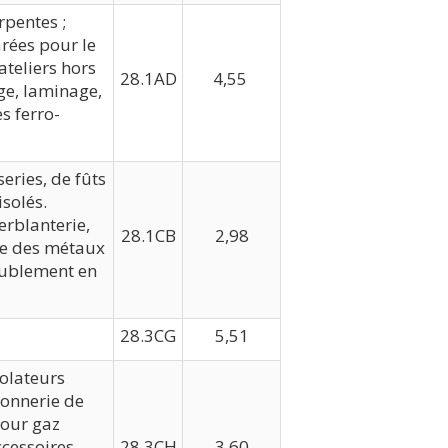
rpentes ;
rées pour le
teliers hors
28.1AD
4,55
age, laminage,
es ferro-
eries, de fûts
isolés.
erblanterie,
28.1CB
2,98
ge des métaux
meublement en
28.3CG
5,51
solateurs
ronnerie de
pour gaz
cessoires,
28.3CH
3,60