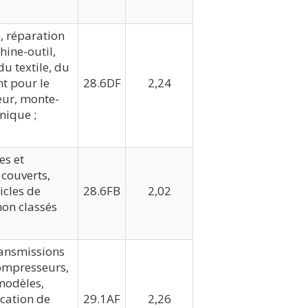
n, réparation
hine-outil,
du textile, du
nt pour le
28.6DF
2,24
eur, monte-
nique ;
es et
 couverts,
icles de
28.6FB
2,02
 non classés
ransmissions
ompresseurs,
modèles,
cation de
29.1AF
2,26