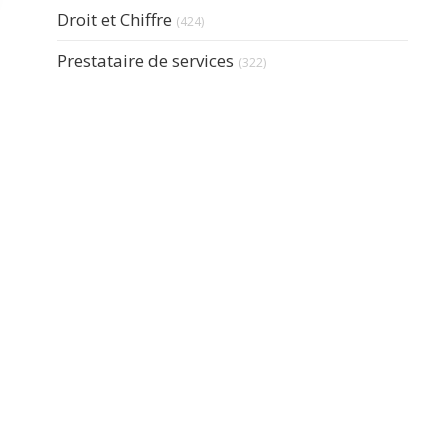
Articles Count
Droit et Chiffre
(424)
Articles Count
Prestataire de services
(322)