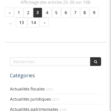
Affichage des articles 25-36 sur 168
1
2
3
4
5
6
7
8
9
…
13
14
Rechercher
Catégories
Actualités fiscales
(361)
Actualités juridiques
(837)
Actualités patrimoniales
(234)