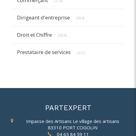
Commerçant
(214)
Articles Count
Dirigeant d'entreprise
(954)
Articles Count
Droit et Chiffre
(424)
Articles Count
Prestataire de services
(322)
PARTEXPERT
Impasse des Artisans
Le village des artisans
83310
PORT COGOLIN
04 65 84 59 11