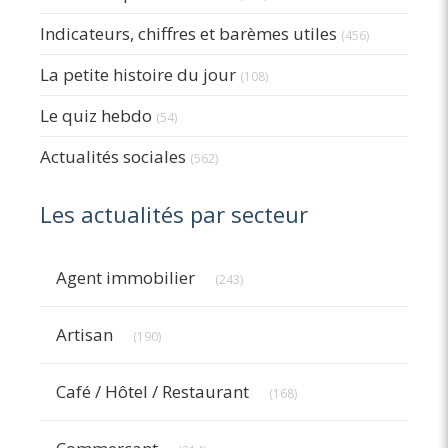
Indicateurs, chiffres et barèmes utiles
(456)
La petite histoire du jour
(108)
Le quiz hebdo
(54)
Actualités sociales
(562)
Les actualités par secteur
Articles Count
Agent immobilier
(243)
Articles Count
Artisan
(190)
Articles Count
Café / Hôtel / Restaurant
(168)
Articles Count